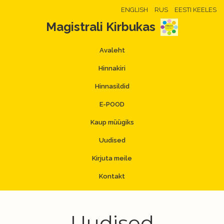
ENGLISH
RUS
EESTI KEELES
Magistrali Kirbukas
Avaleht
Hinnakiri
Hinnasildid
E-POOD
Kaup müügiks
Uudised
Kirjuta meile
Kontakt
Uudised