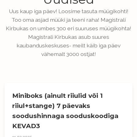
Uus kaup iga päev! Loosime tasuta müügikohti!
Too oma asjad müüki ja teeni raha! Magistrali
Kirbukas on umbes 300 eri suuruses müügikohta!
Magistrali Kirbukas asub suures
kaubanduskeskuses- meilt käib iga päev
vähemalt 3000 ostjat!
Miniboks (ainult riiulid või 1
riiul+stange) 7 päevaks
soodushinnaga sooduskoodiga
KEVAD3