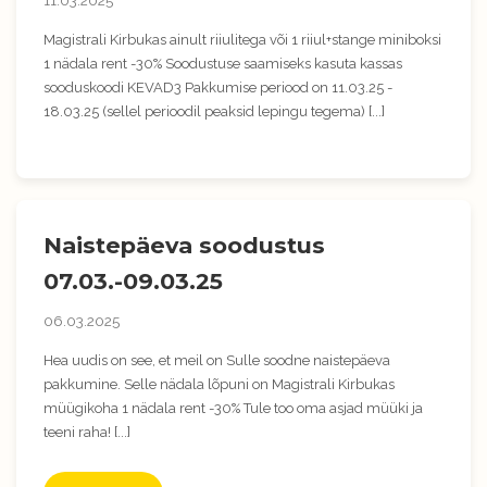
11.03.2025
Magistrali Kirbukas ainult riiulitega või 1 riiul+stange miniboksi
1 nädala rent -30% Soodustuse saamiseks kasuta kassas
sooduskoodi KEVAD3 Pakkumise periood on 11.03.25 -
18.03.25 (sellel perioodil peaksid lepingu tegema) [...]
Naistepäeva soodustus
07.03.-09.03.25
06.03.2025
Hea uudis on see, et meil on Sulle soodne naistepäeva
pakkumine. Selle nädala lõpuni on Magistrali Kirbukas
müügikoha 1 nädala rent -30% Tule too oma asjad müüki ja
teeni raha! [...]