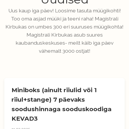
Uus kaup iga päev! Loosime tasuta müügikohti!
Too oma asjad müüki ja teeni raha! Magistrali
Kirbukas on umbes 300 eri suuruses müügikohta!
Magistrali Kirbukas asub suures
kaubanduskeskuses- meilt käib iga päev
vähemalt 3000 ostjat!
Miniboks (ainult riiulid või 1
riiul+stange) 7 päevaks
soodushinnaga sooduskoodiga
KEVAD3