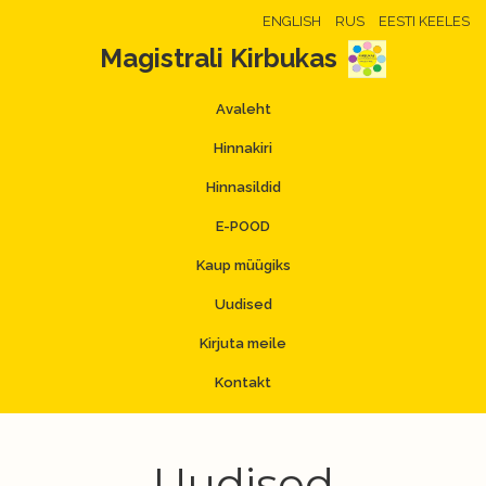
ENGLISH
RUS
EESTI KEELES
Magistrali Kirbukas
Avaleht
Hinnakiri
Hinnasildid
E-POOD
Kaup müügiks
Uudised
Kirjuta meile
Kontakt
Uudised