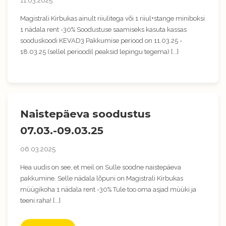
11.03.2025
Magistrali Kirbukas ainult riiulitega või 1 riiul+stange miniboksi
1 nädala rent -30% Soodustuse saamiseks kasuta kassas
sooduskoodi KEVAD3 Pakkumise periood on 11.03.25 -
18.03.25 (sellel perioodil peaksid lepingu tegema) [...]
Naistepäeva soodustus
07.03.-09.03.25
06.03.2025
Hea uudis on see, et meil on Sulle soodne naistepäeva
pakkumine. Selle nädala lõpuni on Magistrali Kirbukas
müügikoha 1 nädala rent -30% Tule too oma asjad müüki ja
teeni raha! [...]