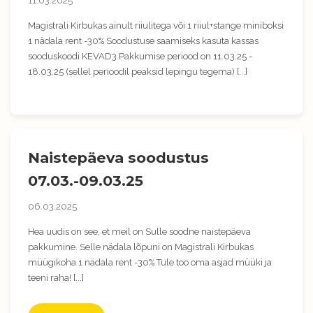
11.03.2025
Magistrali Kirbukas ainult riiulitega või 1 riiul+stange miniboksi
1 nädala rent -30% Soodustuse saamiseks kasuta kassas
sooduskoodi KEVAD3 Pakkumise periood on 11.03.25 -
18.03.25 (sellel perioodil peaksid lepingu tegema) [...]
Naistepäeva soodustus
07.03.-09.03.25
06.03.2025
Hea uudis on see, et meil on Sulle soodne naistepäeva
pakkumine. Selle nädala lõpuni on Magistrali Kirbukas
müügikoha 1 nädala rent -30% Tule too oma asjad müüki ja
teeni raha! [...]