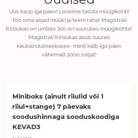
Uus kaup iga päev! Loosime tasuta müügikohti!
Too oma asjad müüki ja teeni raha! Magistrali
Kirbukas on umbes 300 eri suuruses müügikohta!
Magistrali Kirbukas asub suures
kaubanduskeskuses- meilt käib iga päev
vähemalt 3000 ostjat!
Miniboks (ainult riiulid või 1
riiul+stange) 7 päevaks
soodushinnaga sooduskoodiga
KEVAD3