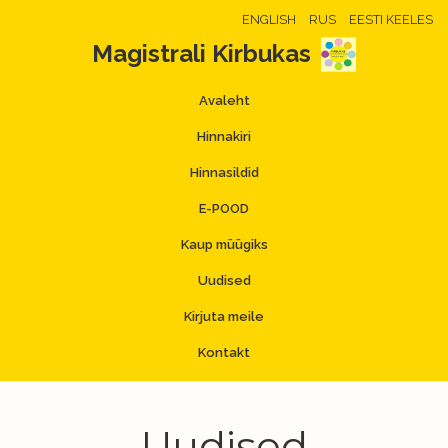
ENGLISH
RUS
EESTI KEELES
Magistrali Kirbukas
Avaleht
Hinnakiri
Hinnasildid
E-POOD
Kaup müügiks
Uudised
Kirjuta meile
Kontakt
Uudised