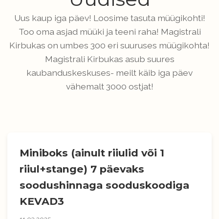
Uus kaup iga päev! Loosime tasuta müügikohti!
Too oma asjad müüki ja teeni raha! Magistrali
Kirbukas on umbes 300 eri suuruses müügikohta!
Magistrali Kirbukas asub suures
kaubanduskeskuses- meilt käib iga päev
vähemalt 3000 ostjat!
Miniboks (ainult riiulid või 1
riiul+stange) 7 päevaks
soodushinnaga sooduskoodiga
KEVAD3