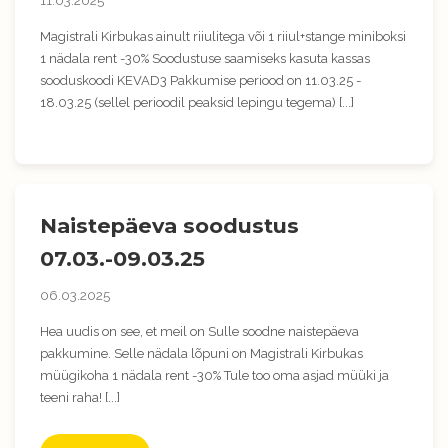
11.03.2025
Magistrali Kirbukas ainult riiulitega või 1 riiul+stange miniboksi
1 nädala rent -30% Soodustuse saamiseks kasuta kassas
sooduskoodi KEVAD3 Pakkumise periood on 11.03.25 -
18.03.25 (sellel perioodil peaksid lepingu tegema) [...]
Naistepäeva soodustus
07.03.-09.03.25
06.03.2025
Hea uudis on see, et meil on Sulle soodne naistepäeva
pakkumine. Selle nädala lõpuni on Magistrali Kirbukas
müügikoha 1 nädala rent -30% Tule too oma asjad müüki ja
teeni raha! [...]