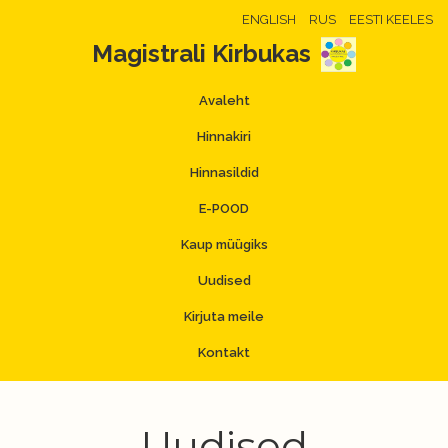
ENGLISH
RUS
EESTI KEELES
Magistrali Kirbukas
Avaleht
Hinnakiri
Hinnasildid
E-POOD
Kaup müügiks
Uudised
Kirjuta meile
Kontakt
Uudised