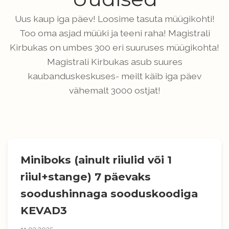
Uus kaup iga päev! Loosime tasuta müügikohti!
Too oma asjad müüki ja teeni raha! Magistrali
Kirbukas on umbes 300 eri suuruses müügikohta!
Magistrali Kirbukas asub suures
kaubanduskeskuses- meilt käib iga päev
vähemalt 3000 ostjat!
Miniboks (ainult riiulid või 1
riiul+stange) 7 päevaks
soodushinnaga sooduskoodiga
KEVAD3