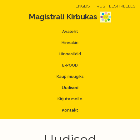
ENGLISH
RUS
EESTI KEELES
Magistrali Kirbukas
Avaleht
Hinnakiri
Hinnasildid
E-POOD
Kaup müügiks
Uudised
Kirjuta meile
Kontakt
Uudised