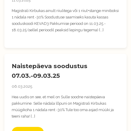
11.03.2025
Magistrali Kirbukas ainult riiulitega või 1 riiul+stange miniboksi
1 nädala rent -30% Soodustuse saamiseks kasuta kassas
sooduskoodi KEVAD3 Pakkumise periood on 11.03.25 -
18.03.25 (sellel perioodil peaksid lepingu tegema) [...]
Naistepäeva soodustus
07.03.-09.03.25
06.03.2025
Hea uudis on see, et meil on Sulle soodne naistepäeva
pakkumine. Selle nädala lõpuni on Magistrali Kirbukas
müügikoha 1 nädala rent -30% Tule too oma asjad müüki ja
teeni raha! [...]