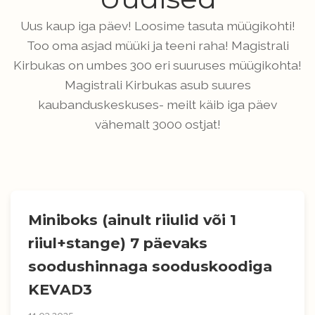
Uus kaup iga päev! Loosime tasuta müügikohti!
Too oma asjad müüki ja teeni raha! Magistrali
Kirbukas on umbes 300 eri suuruses müügikohta!
Magistrali Kirbukas asub suures
kaubanduskeskuses- meilt käib iga päev
vähemalt 3000 ostjat!
Miniboks (ainult riiulid või 1
riiul+stange) 7 päevaks
soodushinnaga sooduskoodiga
KEVAD3