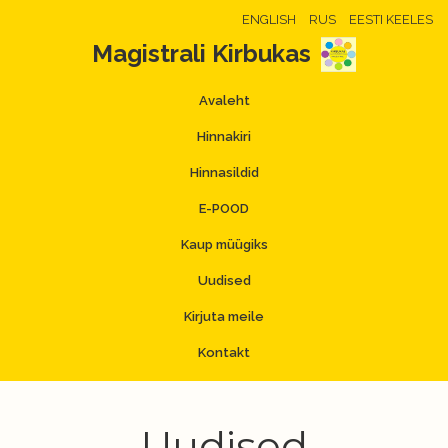
ENGLISH
RUS
EESTI KEELES
Magistrali Kirbukas
Avaleht
Hinnakiri
Hinnasildid
E-POOD
Kaup müügiks
Uudised
Kirjuta meile
Kontakt
Uudised