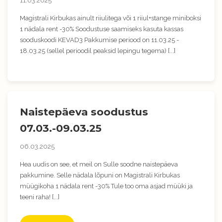
11.03.2025
Magistrali Kirbukas ainult riiulitega või 1 riiul+stange miniboksi
1 nädala rent -30% Soodustuse saamiseks kasuta kassas
sooduskoodi KEVAD3 Pakkumise periood on 11.03.25 -
18.03.25 (sellel perioodil peaksid lepingu tegema) [...]
Naistepäeva soodustus
07.03.-09.03.25
06.03.2025
Hea uudis on see, et meil on Sulle soodne naistepäeva
pakkumine. Selle nädala lõpuni on Magistrali Kirbukas
müügikoha 1 nädala rent -30% Tule too oma asjad müüki ja
teeni raha! [...]