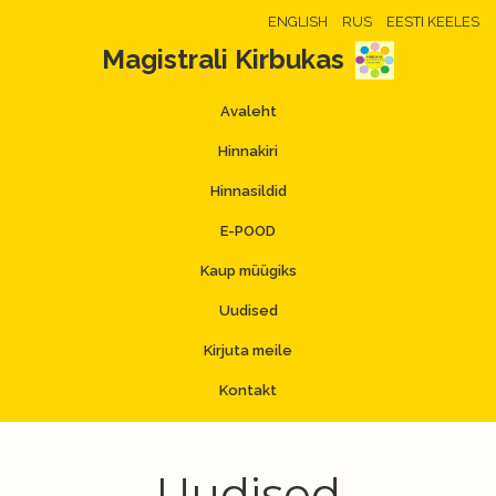
ENGLISH
RUS
EESTI KEELES
Magistrali Kirbukas
Avaleht
Hinnakiri
Hinnasildid
E-POOD
Kaup müügiks
Uudised
Kirjuta meile
Kontakt
Uudised