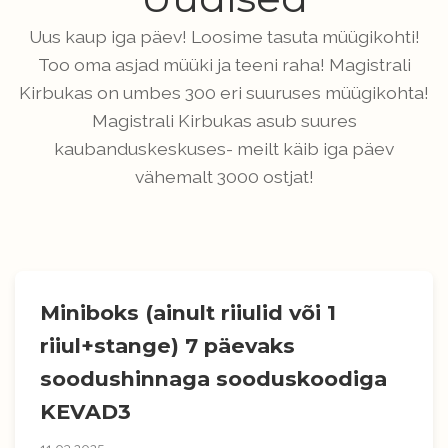
Uus kaup iga päev! Loosime tasuta müügikohti!
Too oma asjad müüki ja teeni raha! Magistrali
Kirbukas on umbes 300 eri suuruses müügikohta!
Magistrali Kirbukas asub suures
kaubanduskeskuses- meilt käib iga päev
vähemalt 3000 ostjat!
Miniboks (ainult riiulid või 1
riiul+stange) 7 päevaks
soodushinnaga sooduskoodiga
KEVAD3