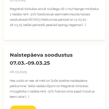
11.03.2025
Magistrali Kirbukas ainult riiulitega või 1 riiul+stange miniboksi
1 nädala rent -30% Soodustuse saamiseks kasuta kassas
sooduskoodi KEVAD3 Pakkumise periood on 11.03.25 -
18.03.25 (sellel perioodil peaksid lepingu tegema) [...]
Naistepäeva soodustus
07.03.-09.03.25
06.03.2025
Hea uudis on see, et meil on Sulle soodne naistepäeva
pakkumine. Selle nädala lõpuni on Magistrali Kirbukas
müügikoha 1 nädala rent -30% Tule too oma asjad müüki ja
teeni raha! [...]