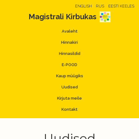
ENGLISH
RUS
EESTI KEELES
Magistrali Kirbukas
Avaleht
Hinnakiri
Hinnasildid
E-POOD
Kaup müügiks
Uudised
Kirjuta meile
Kontakt
Uudised