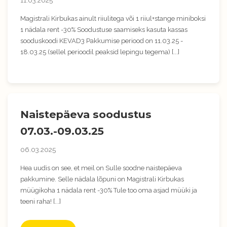
11.03.2025
Magistrali Kirbukas ainult riiulitega või 1 riiul+stange miniboksi
1 nädala rent -30% Soodustuse saamiseks kasuta kassas
sooduskoodi KEVAD3 Pakkumise periood on 11.03.25 -
18.03.25 (sellel perioodil peaksid lepingu tegema) [...]
Naistepäeva soodustus
07.03.-09.03.25
06.03.2025
Hea uudis on see, et meil on Sulle soodne naistepäeva
pakkumine. Selle nädala lõpuni on Magistrali Kirbukas
müügikoha 1 nädala rent -30% Tule too oma asjad müüki ja
teeni raha! [...]