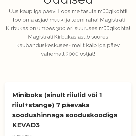
Uus kaup iga päev! Loosime tasuta müügikohti!
Too oma asjad müüki ja teeni raha! Magistrali
Kirbukas on umbes 300 eri suuruses müügikohta!
Magistrali Kirbukas asub suures
kaubanduskeskuses- meilt käib iga päev
vähemalt 3000 ostjat!
Miniboks (ainult riiulid või 1
riiul+stange) 7 päevaks
soodushinnaga sooduskoodiga
KEVAD3