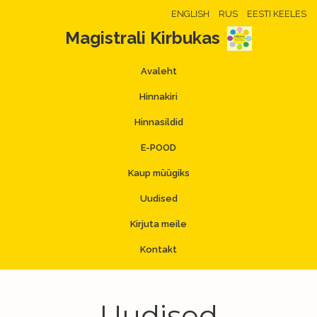
ENGLISH
RUS
EESTI KEELES
Magistrali Kirbukas
Avaleht
Hinnakiri
Hinnasildid
E-POOD
Kaup müügiks
Uudised
Kirjuta meile
Kontakt
Uudised