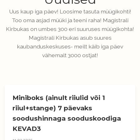
Uus kaup iga päev! Loosime tasuta müügikohti!
Too oma asjad müüki ja teeni raha! Magistrali
Kirbukas on umbes 300 eri suuruses müügikohta!
Magistrali Kirbukas asub suures
kaubanduskeskuses- meilt käib iga päev
vähemalt 3000 ostjat!
Miniboks (ainult riiulid või 1
riiul+stange) 7 päevaks
soodushinnaga sooduskoodiga
KEVAD3