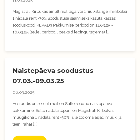
11.03.2025
Magistrali Kirbukas ainult riiulitega või 1 riiul+stange miniboksi
1 nädala rent -30% Soodustuse saamiseks kasuta kassas
sooduskoodi KEVAD3 Pakkumise periood on 11.03.25 -
18.03.25 (sellel perioodil peaksid lepingu tegema) [...]
Naistepäeva soodustus
07.03.-09.03.25
06.03.2025
Hea uudis on see, et meil on Sulle soodne naistepäeva
pakkumine. Selle nädala lõpuni on Magistrali Kirbukas
müügikoha 1 nädala rent -30% Tule too oma asjad müüki ja
teeni raha! [...]